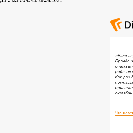
Дата материала: 29.09.2021
«Если ве
Правда э
отказал
рабочих 
Как раз 
помогае
оригинал
октябрь
Что нове