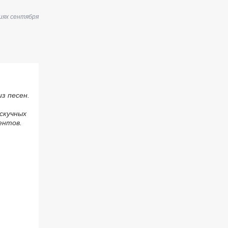
иях сентября
з песен.
скучных
ентов.