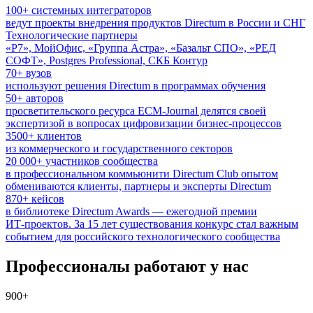
100+ системных интеграторов
ведут проекты внедрения продуктов Directum в России и СНГ
Технологические партнеры
«Р7», МойОфис, «Группа Астра», «Базальт СПО», «РЕД
СОФТ», Postgres Professional, СКБ Контур
70+ вузов
используют решения Directum в программах обучения
50+ авторов
просветительского ресурса
ECM-Journal
делятся своей
экспертизой в вопросах цифровизации
бизнес-процессов
3500+ клиентов
из коммерческого и государственного секторов
20 000+ участников сообщества
в профессиональном коммьюнити Directum Club опытом
обмениваются клиенты, партнеры и эксперты Directum
870+ кейсов
в библиотеке Directum Awards — ежегодной премии
ИТ-проектов
. За 15 лет существования конкурс стал важным
событием для российского технологического сообщества
Профессионалы работают у нас
900+