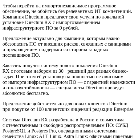
Чтобы перейти на импортонезависимое программное
обеспечение, не обойтись без релевантных ИТ-компетенций.
Компания Directum предлагает свои услуги по локальной
установке Directum RX с импортозамещением
инфраструктурного ПО за 0 рублей.
Предложение актуально для компаний, которым важно
обезопасить ПО от внешних рисков, связанных с санкциями
и прекращением поддержки со стороны западных
поставщиков ПО.
Заказчик получит систему нового поколения Directum
RX с готовым набором из 30+ решений для разных бизнес-
задач. При этом её установку на полностью независимом
от импорта инфраструктурном ПО — с гарантией надежности
и отказоустойчивости — специалисты Directum проведут
абсолютно бесплатно.
Предложение действительно для новых клиентов Directum
при покупке от 100 клиентских лицензий редакции Enterprise.
Система Directum RX разработана в России и совместима
с отечественным и свободно распространяемым ПО: СУБД
PostgreSQL и Postgres Pro, операционными системами
семейства Linux: ALT Linux, Astra Linux; офисными пакетами