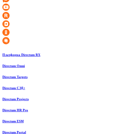
Платформа Directum RX
Directum Omni
Directum Targets
Directum СЭД+
Directum Projects
Directum HR Pro
Directum ESM
Directum Portal