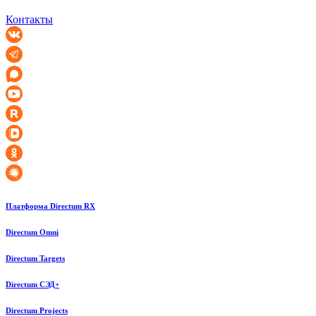
Контакты
Платформа Directum RX
Directum Omni
Directum Targets
Directum СЭД+
Directum Projects