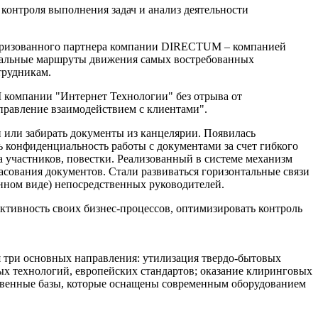
нтроля выполнения задач и анализ деятельности
торизованного партнера компании DIRECTUM – компанией
имальные маршруты движения самых востребованных
трудникам.
компании "Интернет Технологии" без отрыва от
правление взаимодействием с клиентами".
и или забирать документы из канцелярии. Появилась
 конфиденциальность работы с документами за счет гибкого
а участников, повестки. Реализованный в системе механизм
сования документов. Стали развиваться горизонтальные связи
онном виде) непосредственных руководителей.
тивность своих бизнес-процессов, оптимизировать контроль
ся три основных направления: утилизация твердо-бытовых
ых технологий, европейских стандартов; оказание клиринговых
ственные базы, которые оснащены современным оборудованием