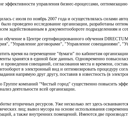
эффективности управления бизнес-процессами, оптимизацию ко
лась с июля по ноябрь 2007 года и осуществлялась силами ав
и было проведено исследование организации, разработаны опт
 всем задействованным в документообороте подразделениям и со
ли обучение в Центре сертифицированного обучения DIRECTUM 
рия", "Управление договорами", "Управление совещаниями", "У
ратить время на перемещение "бумаги" по кабинетам организаци
менты хранятся в единой базе данных. Одновременно повысилась
 и проведения совещаний, согласования места и времени, состав
тооборот в электронный вид и оптимизировать процедуру согла
задания напрямую друг другу, поставив в известность (в электр
о Группе компаний "Чистый город" существенно повысить эффек
нализ деятельности всей организации.
аботке вторичных ресурсов. Уже несколько лет здесь осваивают
зических лиц; вывоз мусора на основе использования современн
траций, а также внутренних помещений. Имеются две производ