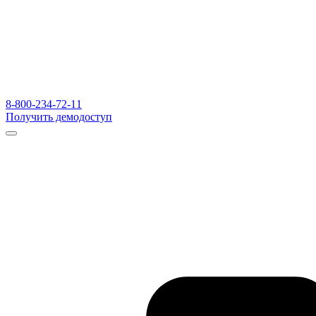
8-800-234-72-11
Получить демодоступ