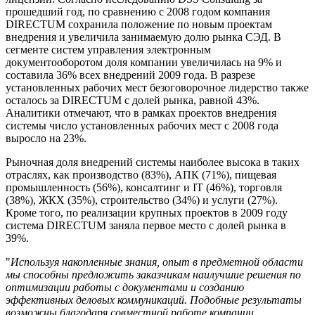
прошедший год, по сравнению с 2008 годом компания
DIRECTUM сохранила положение по новым проектам
внедрения и увеличила занимаемую долю рынка СЭД. В
сегменте систем управления электронным
документооборотом доля компании увеличилась на 9% и
составила 36% всех внедрений 2009 года. В разрезе
установленных рабочих мест безоговорочное лидерство также
осталось за DIRECTUM с долей рынка, равной 43%.
Аналитики отмечают, что в рамках проектов внедрения
системы число установленных рабочих мест с 2008 года
выросло на 23%.
Рыночная доля внедрений системы наиболее высока в таких
отраслях, как производство (83%), АПК (71%), пищевая
промышленность (56%), консалтинг и IT (46%), торговля
(38%), ЖКХ (35%), строительство (34%) и услуги (27%).
Кроме того, по реализации крупных проектов в 2009 году
система DIRECTUM заняла первое место с долей рынка в
39%.
"
Используя накопленные знания, опыт в предметной области
мы способны предложить заказчикам наилучшие решения по
оптимизации работы с документами и созданию
эффективных деловых коммуникаций. Подобные результаты
возможны благодаря совместной работе компании