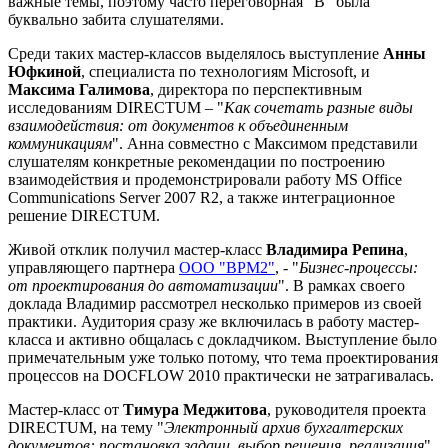
важные темы, поэтому часто переговорная "B" была
буквально забита слушателями.
Среди таких мастер-классов выделялось выступление
Анны
Юфкиной
, специалиста по технологиям Microsoft, и
Максима Галимова
, директора по перспективным
исследованиям DIRECTUM – "
Как сочетать разные виды
взаимодействия: от документов к объединенным
коммуникациям
". Анна совместно с Максимом представили
слушателям конкретные рекомендации по построению
взаимодействия и продемонстрировали работу MS Office
Communications Server 2007 R2, а также интеграционное
решение DIRECTUM.
Живой отклик получил мастер-класс
Владимира Репина
,
управляющего партнера
ООО "BPM2"
, - "
Бизнес-процессы:
от проектирования до автоматизации
". В рамках своего
доклада Владимир рассмотрел несколько примеров из своей
практики. Аудитория сразу же включилась в работу мастер-
класса и активно общалась с докладчиком. Выступление было
примечательным уже только потому, что тема проектирования
процессов на DOCFLOW 2010 практически не затрагивалась.
Мастер-класс от
Тимура Меджитова
, руководителя проекта
DIRECTUM, на тему "
Электронный архив бухгалтерских
документов: постановка задачи, выбор решения, реализация
"