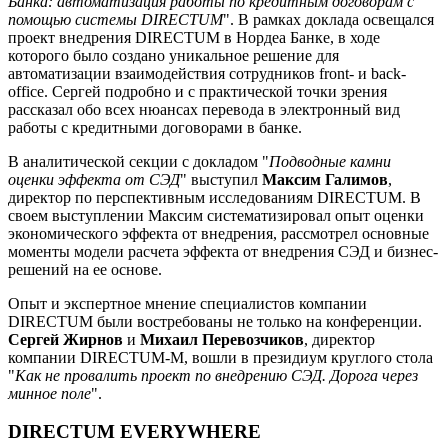
Банка: автоматизация работы по кредитным договорам с
помощью системы DIRECTUM
". В рамках доклада освещался
проект внедрения DIRECTUM в Нордеа Банке, в ходе
которого было создано уникальное решение для
автоматизации взаимодействия сотрудников front- и back-
office. Сергей подробно и с практической точки зрения
рассказал обо всех нюансах перевода в электронный вид
работы с кредитными договорами в банке.
В аналитической секции с докладом "
Подводные камни
оценки эффекта от СЭД
" выступил
Максим Галимов
,
директор по перспективным исследованиям DIRECTUM. В
своем выступлении Максим систематизировал опыт оценки
экономического эффекта от внедрения, рассмотрел основные
моменты модели расчета эффекта от внедрения СЭД и бизнес-
решений на ее основе.
Опыт и экспертное мнение специалистов компании
DIRECTUM были востребованы не только на конференции.
Сергей Жирнов
и
Михаил Перевозчиков
, директор
компании DIRECTUM-M, вошли в президиум круглого стола
"
Как не провалить проект по внедрению СЭД. Дорога через
минное поле
".
DIRECTUM EVERYWHERE