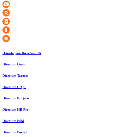
Платформа Directum RX
Directum Omni
Directum Targets
Directum СЭД+
Directum Projects
Directum HR Pro
Directum ESM
Directum Portal