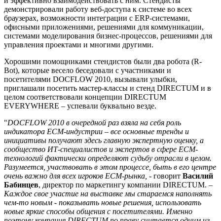
и эффективно взаимодействовать с ним. Cтендисты
демонстрировали работу веб-доступа к системе во всех
браузерах, возможности интеграции с ERP-системами,
офисными приложениями, решениями для коммуникации,
системами моделирования бизнес-процессов, решениями для
управления проектами и многими другими.
Хорошими помощниками стендистов были два робота (R-
Bot), которые весело беседовали с участниками и
посетителями DOCFLOW 2010, вызывали улыбки,
приглашали посетить мастер-классы и стенд DIRECTUM и в
целом соответствовали концепции DIRECTUM
EVERYWHERE – успевали буквально везде.
"
DOCFLOW 2010 в очередной раз взяла на себя роль
индикатора ECM-индустрии – все основные тренды и
инициативы получают здесь главную экспертную оценку, а
сообщество ИТ-специалистов и экспертов в сфере ECM-
технологий фактически определяют судьбу отрасли в целом.
Разумеется, участвовать в этом процессе, быть в его центре
очень важно для всех игроков ECM-рынка,
- говорит
Василий
Бабинцев
, директор по маркетингу компании DIRECTUM. –
Каждое свое участие на выставке мы стараемся наполнять
чем-то новым - показывать новые решения, использовать
новые яркие способы общения с посетителями. Именно
поэтому компания DIRECTUM по праву считается одним из