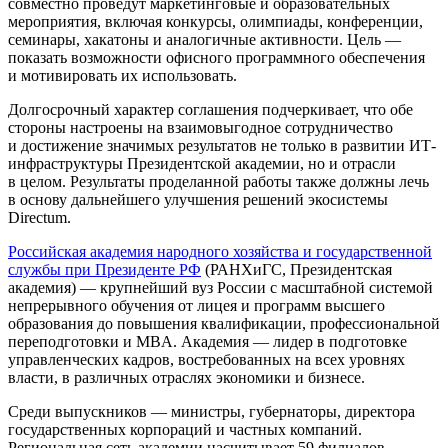
совместно проведут маркетинговые и образовательных
мероприятия, включая конкурсы, олимпиады, конференции,
семинары, хакатоны и аналогичные активности. Цель —
показать возможности офисного программного обеспечения
и мотивировать их использовать.
Долгосрочный характер соглашения подчеркивает, что обе
стороны настроены на взаимовыгодное сотрудничество
и достижение значимых результатов не только в развитии ИТ-
инфраструктуры Президентской академии, но и отрасли
в целом. Результаты проделанной работы также должны лечь
в основу дальнейшего улучшения решений экосистемы
Directum.
Российская академия народного хозяйства и государственной
службы при Президенте РФ
(РАНХиГС, Президентская
академия) — крупнейший вуз России с масштабной системой
непрерывного обучения от лицея и программ высшего
образования до повышения квалификации, профессиональной
переподготовки и MBA. Академия — лидер в подготовке
управленческих кадров, востребованных на всех уровнях
власти, в различных отраслях экономики и бизнесе.
Среди выпускников — министры, губернаторы, директора
государственных корпораций и частных компаний.
Региональная сеть академии насчитывает 59 филиалов