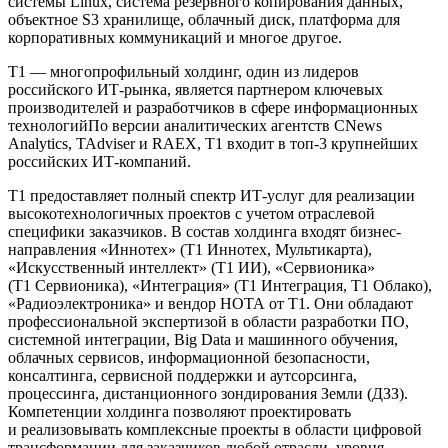
системы Linux, система резервного копирования данных,
объектное S3 хранилище, облачный диск, платформа для
корпоративных коммуникаций и многое другое.
Т1 — многопрофильный холдинг, один из лидеров
российского ИТ-рынка, является партнером ключевых
производителей и разработчиков в сфере информационных
технологийПо версии аналитических агентств CNews
Analytics, TAdviser и RAEX, Т1 входит в топ-3 крупнейших
российских ИТ-компаний.
Т1 предоставляет полный спектр ИТ-услуг для реализации
высокотехнологичных проектов с учетом отраслевой
специфики заказчиков. В состав холдинга входят бизнес-
направления «Иннотех» (Т1 Иннотех, Мультикарта),
«Искусственный интеллект» (Т1 ИИ), «Сервионика»
(Т1 Сервионика), «Интеграция» (Т1 Интеграция, Т1 Облако),
«Радиоэлектроника» и вендор НОТА от Т1. Они обладают
профессиональной экспертизой в области разработки ПО,
системной интеграции, Big Data и машинного обучения,
облачных сервисов, информационной безопасности,
консалтинга, сервисной поддержки и аутсорсинга,
процессинга, дистанционного зондирования Земли (ДЗЗ).
Компетенции холдинга позволяют проектировать
и реализовывать комплексные проекты в области цифровой
трансформации для заказчиков любой отрасли, уровня