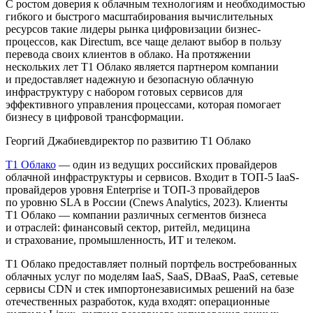
С ростом доверия к облачным технологиям и необходимостью
гибкого и быстрого масштабирования вычислительных
ресурсов такие лидеры рынка цифровизации бизнес-
процессов, как Directum, все чаще делают выбор в пользу
перевода своих клиентов в облако. На протяжении
нескольких лет Т1 Облако является партнером компании
и предоставляет надежную и безопасную облачную
инфраструктуру с набором готовых сервисов для
эффективного управления процессами, которая помогает
бизнесу в цифровой трансформации.
Георгий Джабиев
директор по развитию Т1 Облако
T1 Облако
— один из ведущих российских провайдеров
облачной инфраструктуры и сервисов. Входит в ТОП-5 IaaS-
провайдеров уровня Enterprise и ТОП-3 провайдеров
по уровню SLA в России (Cnews Analytics, 2023). Клиенты
T1 Облако — компании различных сегментов бизнеса
и отраслей: финансовый сектор, ритейл, медицина
и страхование, промышленность, ИТ и телеком.
T1 Облако предоставляет полный портфель востребованных
облачных услуг по моделям IaaS, SaaS, DBaaS, PaaS, сетевые
сервисы CDN и стек импортонезависимых решений на базе
отечественных разработок, куда входят: операционные