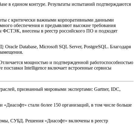
Base в едином контуре. Результаты испытаний подтверждаются
работы с критически важными корпоративными данными
ммного обеспечения и предъявляют высокие требования
ы ФСТЭК, внесены в реестр российского ПО и подходят
racle Database, Microsoft SQL Server, PostgreSQL. Благодаря
озамещения.
 Отличается мощностью и подтвержденной работоспособностью
е поставки Intelligence включает встроенные сервисы
раслей, признанный мировыми экспертами: Gartner, IDC,
и «Диасофт» стали более 150 организаций, в том числе больше
ормы, СУБД. Решения «Диасофт» включены в реестр