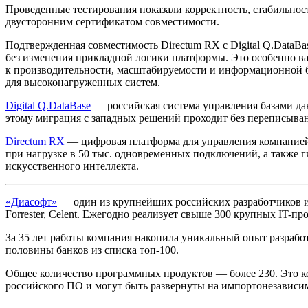
Проведенные тестирования показали корректность, стабильнос
двусторонним сертификатом совместимости.
Подтвержденная совместимость Directum RX с Digital Q.Data
без изменения прикладной логики платформы. Это особенно ва
к производительности, масштабируемости и информационной б
для высоконагруженных систем.
Digital Q.DataBase
— российская система управления базами данн
этому миграция с западных решений проходит без переписыван
Directum RX
— цифровая платформа для управления компанией
при нагрузке в 50 тыс. одновременных подключений, а также ги
искусственного интеллекта.
«Диасофт»
— один из крупнейших российских разработчиков и
Forrester, Celent. Ежегодно реализует свыше 300 крупных IT-пр
За 35 лет работы компания накопила уникальный опыт разработ
половины банков из списка топ-100.
Общее количество программных продуктов — более 230. Это 
российского ПО и могут быть развернуты на импортонезависи