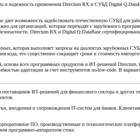
ть и надежность применения Directum RX и СУБД Digital Q.Data
Base дает возможность задействовать отечественную СУБД для 
жно для организаций, которые переходят с зарубежного програ
езопасности. Directum RX и Digital Q.DataBase сертифицирован
ых, которая выполняет запросы на диалектах зарубежных СУБД: O
ия кода, что существенно сокращает сроки и стоимость импорт
, основа всех программных продуктов и ИТ-решений Directum.
бкостью адаптации за счет инструментов no/low-code. В вариант
 поставщиков ИТ-решений для финансового сектора и других от
оектов.
ки, внедрения и сопровождения IT-систем для банков. Клиентам
корпоративное ПО, производственные и технологические платф
мом программно-аппаратном стеке.