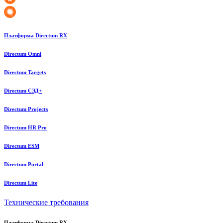
Платформа Directum RX
Directum Omni
Directum Targets
Directum СЭД+
Directum Projects
Directum HR Pro
Directum ESM
Directum Portal
Directum Lite
Технические требования
Платформа Directum RX