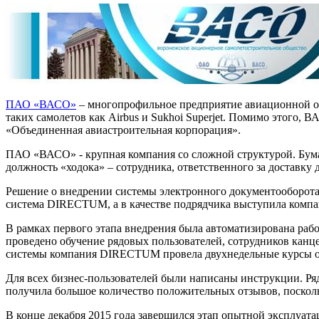
ПАО «ВАСО»
– многопрофильное предприятие авиационной от
таких самолетов как Airbus и Sukhoi Superjet. Помимо этого
«Объединенная авиастроительная корпорация».
ПАО «ВАСО» - крупная компания со сложной структурой. Бума
должность «ходока» – сотрудника, ответственного за доставку
Решение о внедрении системы электронного документооборот
система DIRECTUM, а в качестве подрядчика выступила комп
В рамках первого этапа внедрения была автоматизирована раб
проведено обучение рядовых пользователей, сотрудников канц
системы компания DIRECTUM провела двухнедельные курсы о
Для всех бизнес-пользователей были написаны инструкции. Ряд
получила большое количество положительных отзывов, посколь
В конце декабря 2015 года завершился этап опытной эксплуатац