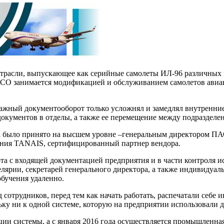
расли, выпускающее как серийные самолеты ИЛ-96 различных мо
, ВАСО занимается модификацией и обслуживанием самолетов ави
жный документооборот только усложнял и замедлял внутренние 
 документов в отделы, а также ее перемещение между подразделе
а было принято на высшем уровне –генеральным директором П
ания TANAIS, сертифицированный партнер вендора.
ота с входящей документацией предприятия и в части контроля 
елярии, секретарей генерального директора, а также индивидуал
бучения удаленно.
 сотрудников, перед тем как начать работать, распечатали себ
ку ни к одной системе, которую на предприятии использовали д
ии системы, а с января 2016 года осуществляется промышленная 