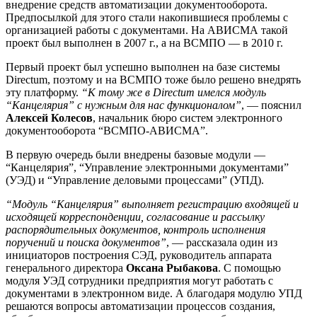
внедрение средств автоматизации документооборота.
Предпосылкой для этого стали накопившиеся проблемы с
организацией работы с документами. На АВИСМА такой
проект был выполнен в 2007 г., а на ВСМПО — в 2010 г.
Первый проект был успешно выполнен на базе системы
Directum, поэтому и на ВСМПО тоже было решено внедрять
эту платформу.
“К тому же в Directum имелся модуль
“Канцелярия” с нужным для нас функционалом”
, — пояснил
Алексей Колесов
, начальник бюро систем электронного
документооборота “ВСМПО-АВИСМА”.
В первую очередь были внедрены базовые модули —
“Канцелярия”, “Управление электронными документами”
(УЭД) и “Управление деловыми процессами” (УПД).
“Модуль “Канцелярия” выполняет регистрацию входящей и
исходящей корреспонденции, согласование и рассылку
распорядительных документов, контроль исполнения
поручений и поиска документов”
, — рассказала один из
инициаторов построения СЭД, руководитель аппарата
генерального директора
Оксана Рыбакова
. С помощью
модуля УЭД сотрудники предприятия могут работать с
документами в электронном виде. А благодаря модулю УПД
решаются вопросы автоматизации процессов создания,