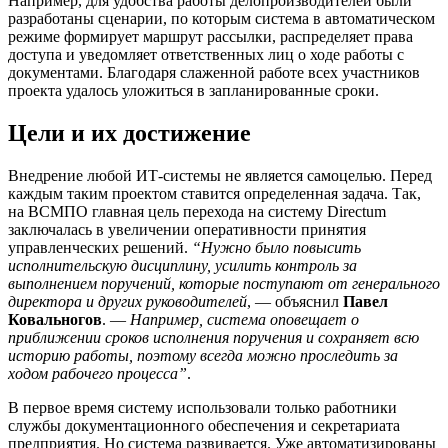
Например, для удобства работы делопроизводителей были
разработаны сценарии, по которым система в автоматическом
режиме формирует маршрут рассылки, распределяет права
доступа и уведомляет ответственных лиц о ходе работы с
документами. Благодаря слаженной работе всех участников
проекта удалось уложиться в запланированные сроки.
Цели и их достижение
Внедрение любой ИТ-системы не является самоцелью. Перед
каждым таким проектом ставится определенная задача. Так,
на ВСМПО главная цель перехода на систему Directum
заключалась в увеличении оперативности принятия
управленческих решений.
“Нужно было повысить
исполнительскую дисциплину, усилить контроль за
выполнением поручений, которые поступают от генерального
директора и других руководителей
, — объяснил
Павел
Ковальногов
. —
Например, система оповещает о
приближении сроков исполнения поручения и сохраняет всю
историю работы, поэтому всегда можно проследить за
ходом рабочего процесса”
.
В первое время систему использовали только работники
службы документационного обеспечения и секретариата
предприятия. Но система развивается. Уже автоматизированы