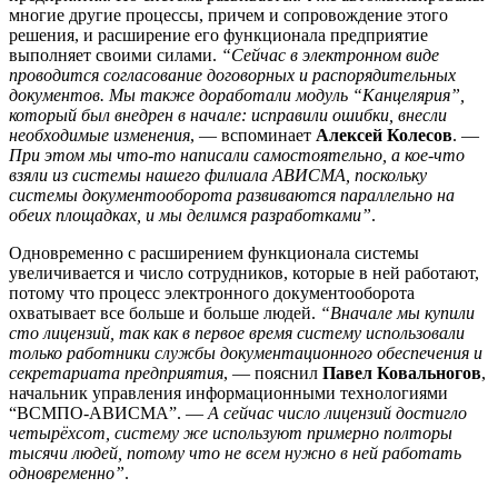
многие другие процессы, причем и сопровождение этого
решения, и расширение его функционала предприятие
выполняет своими силами.
“Сейчас в электронном виде
проводится согласование договорных и распорядительных
документов. Мы также доработали модуль “Канцелярия”,
который был внедрен в начале: исправили ошибки, внесли
необходимые изменения
, — вспоминает
Алексей Колесов
. —
При этом мы что-то написали самостоятельно, а кое-что
взяли из системы нашего филиала АВИСМА, поскольку
системы документооборота развиваются параллельно на
обеих площадках, и мы делимся разработками”
.
Одновременно с расширением функционала системы
увеличивается и число сотрудников, которые в ней работают,
потому что процесс электронного документооборота
охватывает все больше и больше людей.
“Вначале мы купили
сто лицензий, так как в первое время систему использовали
только работники службы документационного обеспечения и
секретариата предприятия
, — пояснил
Павел Ковальногов
,
начальник управления информационными технологиями
“ВСМПО-АВИСМА”. —
А сейчас число лицензий достигло
четырёхсот, систему же используют примерно полторы
тысячи людей, потому что не всем нужно в ней работать
одновременно”
.