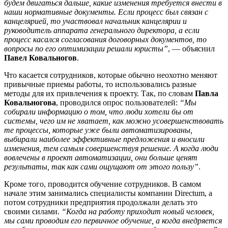
будем двигаться дальше, какие изменения требуется внести в
наши нормативные документы. Если процесс был связан с
канцелярией, то участвовал начальник канцелярии и
руководитель аппарата генерального директора, а если
процесс касался согласования договорных документов, то
вопросы по его оптимизации решали юристы”
, — объяснил
Павел Ковальногов
.
Что касается сотрудников, которые обычно неохотно меняют
привычные приемы работы, то использовались разные
методы для их привлечения к проекту. Так, по словам
Павла
Ковальногова
, проводился опрос пользователей:
“Мы
собирали информацию о том, что люди хотели бы от
системы, чего им не хватает, как можно усовершенствовать
те процессы, которые уже были автоматизированы,
выбирали наиболее эффективные предложения и вносили
изменения, тем самым совершенствуя решение. А когда люди
вовлечены в проект автоматизации, они больше ценят
результаты, так как сами ощущают от этого пользу”
.
Кроме того, проводится обучение сотрудников. В самом
начале этим занимались специалисты компании Directum, а
потом сотрудники предприятия продолжали делать это
своими силами.
“Когда на работу приходит новый человек,
мы сами проводим его первичное обучение, а когда внедряется