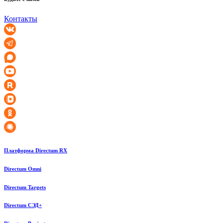
Контакты
Платформа Directum RX
Directum Omni
Directum Targets
Directum СЭД+