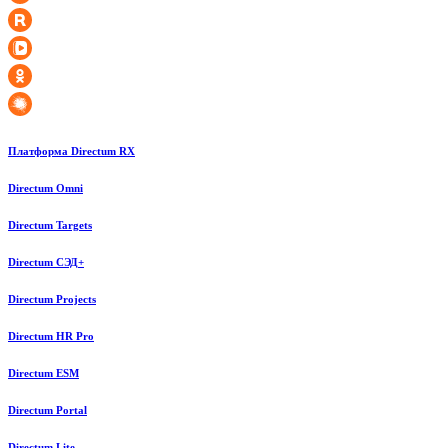
Платформа Directum RX
Directum Omni
Directum Targets
Directum СЭД+
Directum Projects
Directum HR Pro
Directum ESM
Directum Portal
Directum Lite