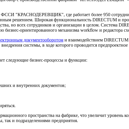
АО ФССИ "КРАСНОДЕРЕВЩИК", где работает более 950 сотрудник
данным решением. Широкая функциональность DIRECTUM и прос
дства, но всех сотрудников и организации в целом. Система D
ию бизнес-ориентированного механизма workflow и редактора с
электронным документооборотом
и взаимодействием DIRECTUM б
 внедрения системы, в ходе которого проводится предпроектное
нет следующие бизнес-процессы и функции:
нешних и внутренних документов;
иряться.
мационного пространства на фабрике, что увеличит уровень к
, так и подразделениями предприятия.