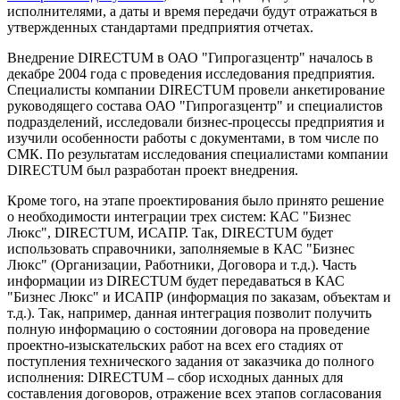
исполнителями, а даты и время передачи будут отражаться в
утвержденных стандартами предприятия отчетах.
Внедрение DIRECTUM в ОАО "Гипрогазцентр" началось в
декабре 2004 года с проведения исследования предприятия.
Специалисты компании DIRECTUM провели анкетирование
руководящего состава ОАО "Гипрогазцентр" и специалистов
подразделений, исследовали бизнес-процессы предприятия и
изучили особенности работы с документами, в том числе по
СМК. По результатам исследования специалистами компании
DIRECTUM был разработан проект внедрения.
Кроме того, на этапе проектирования было принято решение
о необходимости интеграции трех систем: КАС "Бизнес
Люкс", DIRECTUM, ИСАПР. Так, DIRECTUM будет
использовать справочники, заполняемые в КАС "Бизнес
Люкс" (Организации, Работники, Договора и т.д.). Часть
информации из DIRECTUM будет передаваться в КАС
"Бизнес Люкс" и ИСАПР (информация по заказам, объектам и
т.д.). Так, например, данная интеграция позволит получить
полную информацию о состоянии договора на проведение
проектно-изыскательских работ на всех его стадиях от
поступления технического задания от заказчика до полного
исполнения: DIRECTUM – сбор исходных данных для
составления договоров, отражение всех этапов согласования