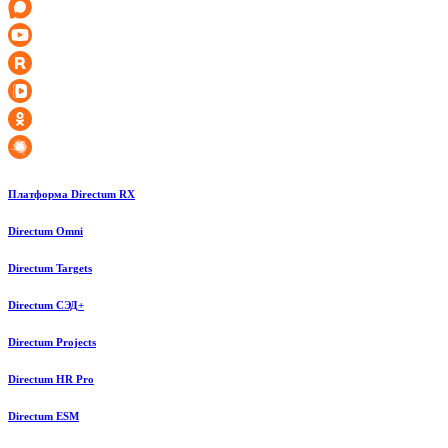
Платформа Directum RX
Directum Omni
Directum Targets
Directum СЭД+
Directum Projects
Directum HR Pro
Directum ESM