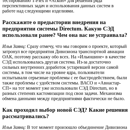
тестированию T-Flex и «Аскон» для решения ряда
перспективных задач и использования данных систем в
работе над следующими изделиями.
Расскажите о предыстории внедрения на
предприятии системы Directum. Какую СЭД
использовали ранее? Чем она вас не устраивала?
Илья Заянц:
Сразу отмечу, что мы говорим о проекте, который
затронул все предприятия Дивизиона транспортной авиации
ОАК, поэтому расскажу обо всех. На «Ильюшине» в качестве
СЭД использовалась другая система. Из-за достаточно
сильных внутренних доработок устаревшей версии самой
системы, в том числе на уровне ядра, пользователи
испытывали серьезные проблемы с ее быстродействием, были
также проблемы с удобством системы. ВАСО и «Авиастар-
СП» на тот момент уже использовали СЭД Directum, но в
разных степенях кастомизации под свои задачи. Механизма
обмена данными между предприятиями фактически не было.
Как проходил выбор новой СЭД? Какие решения
рассматривались?
Илья Заянц:
В тот момент произошло объединение Дивизиона