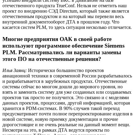
успешно внедрили систему ВКС в Дивизионе на базе
отечественного продукта TrueConf. Нельзя не отметить наш
проект по внедрению СЭД Directum, который также является
отечественным продуктом и на который мы перевели весь
внутренний документооборот ДТА в прошлом году. Что
касается систем PLM, то здесь ситуация несколько отличается.
Многие предприятия ОАК в своей работе
используют программное обеспечение Siemens
PLM. Рассматривались ли варианты замены
этого ПО на отечественные решения?
Илья Заянц:
Исторически большинство проектов
авиационной техники в современной России разрабатывалось
и разрабатывается в зарубежных продуктах. Отечественные
системы сейчас во многом дошли до мирового уровня, но
взять и заменить систему для уже созданных или создаваемых
проектов так просто не получится. Это связано и с моделями
данных проектов, процессами, другой информацией, которая
хранится в PDM-системах. В 90% случаев такой переход
предусматривает почти полное перепроектирование изделия в
новой системе, новую приемку документации и прочие
дорогостоящие и не очень реальные на данный момент вещи.
Несмотря на это, в рамках ДТА ведутся проекты по