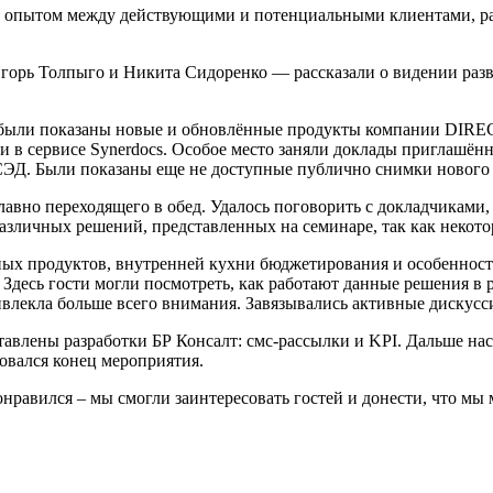
н опытом между действующими и потенциальными клиентами, ра
орь Толпыго и Никита Сидоренко — рассказали о видении разв
х были показаны новые и обновлённые продукты компании DIRE
в сервисе Synerdocs. Особое место заняли доклады приглашённ
СЭД. Были показаны еще не доступные публично снимки нового 
лавно переходящего в обед. Удалось поговорить с докладчиками,
азличных решений, представленных на семинаре, так как некот
ных продуктов, внутренней кухни бюджетирования и особенност
 Здесь гости могли посмотреть, как работают данные решения в
влекла больше всего внимания. Завязывались активные дискусси
авлены разработки БР Консалт: смс-рассылки и KPI. Дальше нас
овался конец мероприятия.
нравился – мы смогли заинтересовать гостей и донести, что м