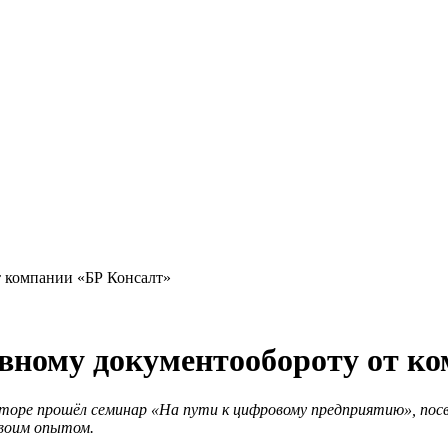
т компании «БР Консалт»
вному документообороту от к
баторе прошёл семинар «На пути к цифровому предприятию», по
своим опытом.