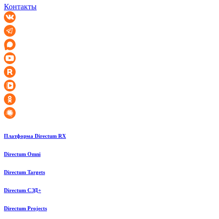
Контакты
Платформа Directum RX
Directum Omni
Directum Targets
Directum СЭД+
Directum Projects