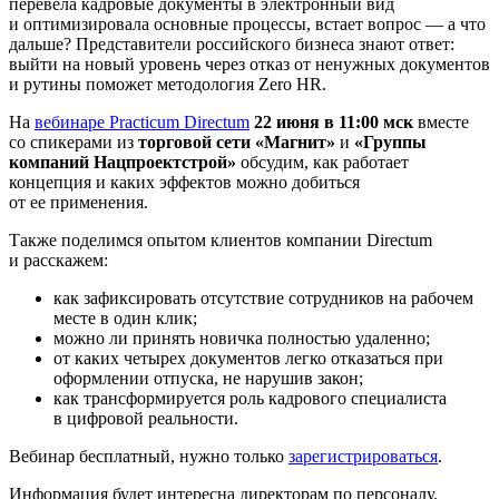
перевела кадровые документы в электронный вид
и оптимизировала основные процессы, встает вопрос — а что
дальше? Представители российского бизнеса знают ответ:
выйти на новый уровень через отказ от ненужных документов
и рутины поможет методология Zero HR.
На
вебинаре Practicum Directum
22 июня в 11:00 мск
вместе
со спикерами из
торговой сети «Магнит»
и
«Группы
компаний Нацпроектстрой»
обсудим, как работает
концепция и каких эффектов можно добиться
от ее применения.
Также поделимся опытом клиентов компании Directum
и расскажем:
как зафиксировать отсутствие сотрудников на рабочем
месте в один клик;
можно ли принять новичка полностью удаленно;
от каких четырех документов легко отказаться при
оформлении отпуска, не нарушив закон;
как трансформируется роль кадрового специалиста
в цифровой реальности.
Вебинар бесплатный, нужно только
зарегистрироваться
.
Информация будет интересна директорам по персоналу,