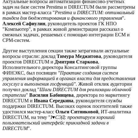
Актуальные вопросы автоматизации финансово-учетных
задач на базе систем Prestima и DIRECTUM были рассмотрены
в рамках мастер-класса "
Prestima и DIRECTUM: оптимальный
тандем для бюджетирования и финансового управления
".
Алексей Сафиулин
, руководитель проектов ГК НПО
"Компьютер", в рамках живой демонстрации рассказал о
смежных задачах, решаемых с помощью интеграции ECM и
CPM-систем.
Другие выступления секции также затрагивали актуальные
вопросы отрасли: доклад
Тимура Меджитова
, руководителя
проектов DIRECTUM и
Дмитрия Старкова
,
Исполнительного директора Консалтинговой группы
ФИНЭКС, был посвящен
"Практике создания систем
управления информацией в органах власти для предоставления
госуслуг и выполнения госфункций".
Живой отклик аудитории
получил доклад "
Шаги DIRECTUM для реализации облачной
стратегии
"
Василия Бабинцева
, директора по маркетингу
DIRECTUM и
Ивана Середкина
, руководителя службы
поддержки DIRECTUM. Высоких оценок посетителей также
удостоился мастер-класс
Ольги Ситниковой
, ИТ-аналитика
DIRECTUM, на тему "
I♥СЭД: проектируем хороший
пользовательский интерфейс прикладной задачи в
DIRECTUM
".