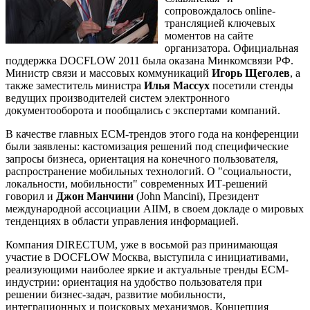
сопровождалось online-
трансляцией ключевых
моментов на сайте
организатора. Официальная
поддержка DOCFLOW 2011 была оказана Минкомсвязи РФ.
Министр связи и массовых коммуникаций
Игорь Щеголев
, а
также заместитель министра
Илья Массух
посетили стенды
ведущих производителей систем электронного
документооборота и пообщались с экспертами компаний.
В качестве главных ECM-трендов этого года на конференции
были заявлены: кастомизация решений под специфические
запросы бизнеса, ориентация на конечного пользователя,
распространение мобильных технологий. О "социальности,
локальности, мобильности" современных ИТ-решений
говорил и
Джон Манчини
(John Mancini), Президент
международной ассоциации AIIM, в своем докладе о мировых
тенденциях в области управления информацией.
Компания DIRECTUM, уже в восьмой раз принимающая
участие в DOCFLOW Москва, выступила с инициативами,
реализующими наиболее яркие и актуальные тренды ECM-
индустрии: ориентация на удобство пользователя при
решении бизнес-задач, развитие мобильности,
интеграционных и поисковых механизмов. Концепция