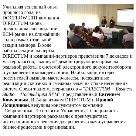
Учитывая успешный опыт
прошлого года, на
DOCFLOW 2011 компания
DIRECTUM вновь
представила свое видение
ECM-рынка на ближайший
год в рамках отдельной
секции вендора. В ходе
работы секции эксперты
DIRECTUM и компаний-партнеров представили 7 докладов и
мастер-классов, "вживую" демонстрирующих примеры
реальной работы с системой электронного документооборота
и управления взаимодействием. Наибольший интерес
посетителей вызвали мастер-классы, посвященные
реализации сквозных и смежных задач на стыке нескольких
систем. Среди таких мастер-классов – "
DIRECTUM + Business
Studio = Полный цикл BPM
", представленный
Евгением
Кочуровым
, ИТ-аналитиком DIRECTUM и
Ириной
Лощилиной
, ведущим консультантом компании
"Современные Технологии Управления". Специалисты
компаний-партнеров рассказали о преимуществах
интеграционного решения для решения задачи управления
бизнес-процессами в организации.