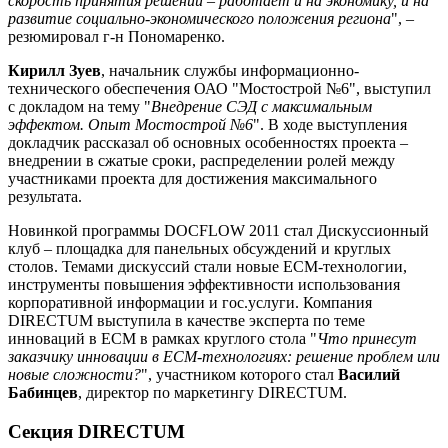
скорость принятия решений – работает и на экономику, и на
развитие социально-экономического положения региона
", –
резюмировал г-н Пономаренко.
Кирилл Зуев
, начальник службы информационно-
технического обеспечения ОАО "Мостострой №6", выступил
с докладом на тему "
Внедрение СЭД с максимальным
эффектом. Опыт Мостострой №6
". В ходе выступления
докладчик рассказал об основных особенностях проекта –
внедрении в сжатые сроки, распределении ролей между
участниками проекта для достижения максимального
результата.
Новинкой программы DOCFLOW 2011 стал Дискуссионный
клуб – площадка для панельных обсуждений и круглых
столов. Темами дискуссий стали новые ECM-технологии,
инструменты повышения эффективности использования
корпоративной информации и гос.услуги. Компания
DIRECTUM выступила в качестве эксперта по теме
инноваций в ECM в рамках круглого стола "
Что принесут
заказчику инновации в ЕСМ-технологиях: решение проблем или
новые сложности?
", участником которого стал
Василий
Бабинцев
, директор по маркетингу DIRECTUM.
Секция DIRECTUM