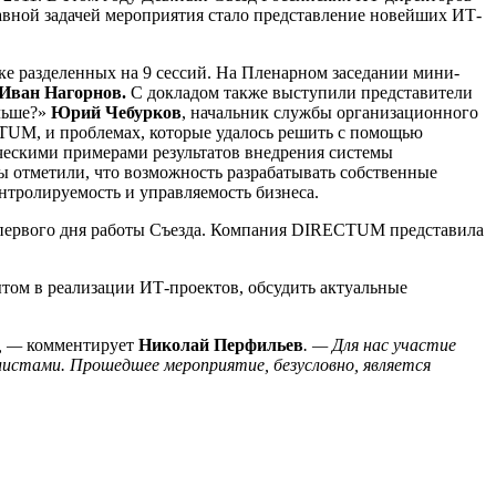
лавной задачей мероприятия стало представление новейших ИТ-
ике разделенных на 9 сессий. На Пленарном заседании мини-
Иван Нагорнов.
С докладом также выступили представители
льше?»
Юрий Чебурков
, начальник службы организационного
ECTUM, и проблемах, которые удалось решить с помощью
ческими примерами результатов внедрения системы
ы отметили, что возможность разрабатывать собственные
тролируемость и управляемость бизнеса.
с первого дня работы Съезда. Компания DIRECTUM представила
том в реализации ИТ-проектов, обсудить актуальные
й, —
комментирует
Николай Перфильев
. — Для нас участие
истами. Прошедшее мероприятие, безусловно, является