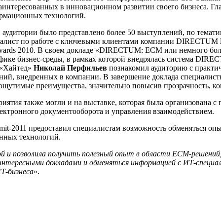
 заинтересованных в инновационном развитии своего бизнеса. Г
ормационных технологий.
, аудитории было представлено более 50 выступлений, по темат
лист по работе с ключевыми клиентами компании
DIRECTUM
ards 2010. В своем докладе «DIRECTUM: ECM или немного бо
цифике бизнес-среды, в рамках которой внедрялась система DIR
 «Хайтед»
Николай Перфильев
познакомил аудиторию с практи
ний, внедренных в компании. В завершение доклада специалист
ощутимые преимущества, значительно повысив прозрачность, кон
иятия также могли и на выставке, которая была организована 
электронного документооборота и управления взаимодействием.
it-2011 предоставил специалистам возможность обменяться опы
нных технологий.
ой и позволила получить полезный опыт в области ЕСМ-решени
интересными докладами и обменяться информацией с ИТ-специал
Т-бизнеса
».