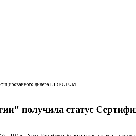
ртифицированного дилера DIRECTUM
гии
"
получила статус Сертифи
RECTUM в г. Уфе и Республике Башкортостан, получила новый