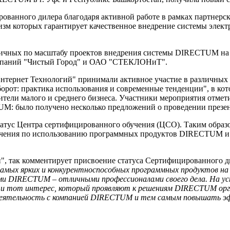
ованного дилера благодаря активной работе в рамках партнер
 которых гарантирует качественное внедрение системы электр
личных по масштабу проектов внедрения системы DIRECTUM на 
Компаний "Чистый Город" и ОАО "СТЕКЛОНиТ".
ернет Технологий" принимали активное участие в различных ма
рот: практика использования и современные тенденции", в кот
ители малого и среднего бизнеса. Участники мероприятия отмет
M: было получено несколько предложений о проведении презен
атус Центра сертифицированного обучения (ЦСО). Таким образо
чения по использованию программных продуктов DIRECTUM и а
", так комментирует присвоение статуса Сертифицированного ди
 самых ярких и конкурентноспособных программных продуктов н
ми DIRECTUM – отличными профессионалами своего дела. На ус
о и тот интерес, который проявляют к решениям DIRECTUM орг
деятельность с компанией DIRECTUM и тем самым повышать эф