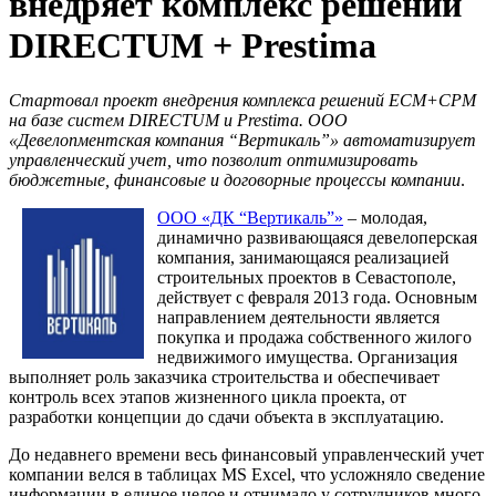
внедряет комплекс решений
DIRECTUM + Prestima
Cтартовал проект внедрения комплекса решений ECM+CPM
на базе систем DIRECTUM и Prestima. ООО
«Девелопментская компания “Вертикаль”» автоматизирует
управленческий учет, что позволит оптимизировать
бюджетные, финансовые и договорные процессы компании
.
ООО «ДК “Вертикаль”»
– молодая,
динамично развивающаяся девелоперская
компания, занимающаяся реализацией
строительных проектов в Севастополе,
действует с февраля 2013 года. Основным
направлением деятельности является
покупка и продажа собственного жилого
недвижимого имущества. Организация
выполняет роль заказчика строительства и обеспечивает
контроль всех этапов жизненного цикла проекта, от
разработки концепции до сдачи объекта в эксплуатацию.
До недавнего времени весь финансовый управленческий учет
компании велся в таблицах MS Excel, что усложняло сведение
информации в единое целое и отнимало у сотрудников много