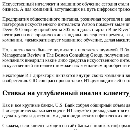
Искусственный интеллект и машинное обучение сегодня стали 
бизнеса. А для компаний, вступающих на путь цифровой тран
Предприятия общественного питания, розничная торговля и ав
платформа искусственного интеллекта Watson поможет вылечит
Deere & Company приобрел за 305 млн долл. стартап Blue Rive
невзирая на все юридические скандалы последнего времени, рас
компании, «демократизирует машинное обучение, делая масштаб
Но, как это часто бывает, шумиха так и остается шумихой. В 
Management Review и The Boston Consulting Group, полученные
компаниях внедрили какие-либо средства искусственного интел
искусственный интеллект поможет их компаниям приобрести и
Некоторые ИТ-директоры пытаются внутри своих компаний зан
изобретения. CIO.com расспросил таких ИТ-руководителей о т
Ставка на углубленный анализ клиент
Как и все крупные банки, U.S. Bank собрал обширный объем д
Последние несколько месяцев в ИТ-службе прикладывают все с
сделать услуги доступными для юридических и физических ли
Скажем, если клиент заходил на сайт банка в поисках информац