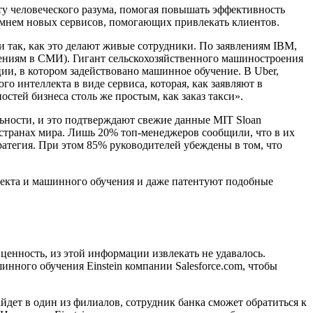
у человеческого разума, помогая повышать эффективность
амнем новых сервисов, помогающих привлекать клиентов.
 так, как это делают живые сотрудники. По заявлениям IBM,
бщениям в СМИ). Гигант сельскохозяйственного машиностроения
ии, в котором задействовано машинное обучение. В Uber,
о интеллекта в виде сервиса, которая, как заявляют в
стей бизнеса столь же простым, как заказ такси».
льности, и это подтверждают свежие данные MIT Sloan
х странах мира. Лишь 20% топ-менеджеров сообщили, что в их
ратегия. При этом 85% руководителей убеждены в том, что
лекта и машинного обучения и даже патентуют подобные
.
енность, из этой информации извлекать не удавалось.
нного обучения Einstein компании Salesforce.com, чтобы
йдет в один из филиалов, сотрудник банка сможет обратиться к