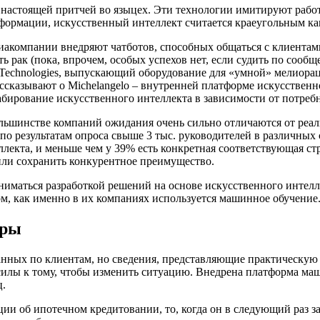
настоящей притчей во языцех. Эти технологии имитируют работ
сформации, искусственный интеллект считается краеугольным к
иакомпании внедряют чатботов, способных общаться с клиентами
ь рак (пока, впрочем, особых успехов нет, если судить по соо
r Technologies, выпускающий оборудование для «умной» мелиорац
сказывают о Michelangelo – внутренней платформе искусственног
ирование искусственного интеллекта в зависимости от потребно
большинстве компаний ожидания очень сильно отличаются от реа
 по результатам опроса свыше 3 тыс. руководителей в различны
лекта, и меньше чем у 39% есть конкретная соответствующая ст
ли сохранить конкурентное преимущество.
иматься разработкой решений на основе искусственного интел
ом, как именно в их компаниях используется машинное обучение
уры
анных по клиентам, но сведения, представляющие практическую ц
илы к тому, чтобы изменить ситуацию. Внедрена платформа маши
ц.
ии об ипотечном кредитовании, то, когда он в следующий раз за