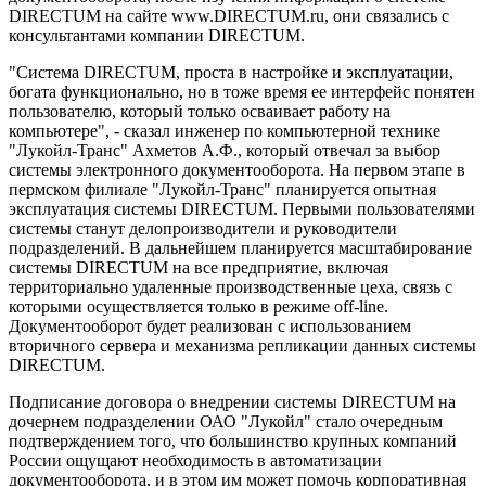
DIRECTUM на сайте www.DIRECTUM.ru, они связались с
консультантами компании DIRECTUM.
"Система DIRECTUM, проста в настройке и эксплуатации,
богата функционально, но в тоже время ее интерфейс понятен
пользователю, который только осваивает работу на
компьютере", - сказал инженер по компьютерной технике
"Лукойл-Транс" Ахметов А.Ф., который отвечал за выбор
системы электронного документооборота. На первом этапе в
пермском филиале "Лукойл-Транс" планируется опытная
эксплуатация системы DIRECTUM. Первыми пользователями
системы станут делопроизводители и руководители
подразделений. В дальнейшем планируется масштабирование
системы DIRECTUM на все предприятие, включая
территориально удаленные производственные цеха, связь с
которыми осуществляется только в режиме off-line.
Документооборот будет реализован с использованием
вторичного сервера и механизма репликации данных системы
DIRECTUM.
Подписание договора о внедрении системы DIRECTUM на
дочернем подразделении ОАО "Лукойл" стало очередным
подтверждением того, что большинство крупных компаний
России ощущают необходимость в автоматизации
документооборота, и в этом им может помочь корпоративная