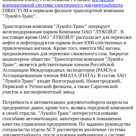
корпоративной системы электронного документооборота
DIRECTUM в пермском филиале транспортной компании
"Лукойл-Транс".
Транспортная компания "Лукойл-Транс" оперирует
железнодорожным парком Компании ОАО "ЛУКОЙЛ". В
настоящее время ОАО "ЛУКОЙЛ" располагает для перевозки
нефти и нефтепродуктов парком более 8300 собственных и
привлеченных вагонов. Кроме того, имеется 962 вагона,
предназначенных для перевозки сжиженного газа. Закрытое
акционерное общество "Транспортная компания "Лукойл-
Транс", является действительным членом Российской
Ассоциации Международных экспедиторов (РАМЭ) и
Ассоциированным членом ФИАТА (FIATA). В состав ЗАО
"Лукойл-Транс" входят Волгоградский, Нижегородский,
Пермский и Ухтинский филиалы, а также Саратовский
участок и вагоноремонтный завод.
Потребность в автоматизации документооборота назрела на
предприятии давно, кроме того, являясь передовой компанией
в своей отрасли, "Лукойл-Транс" интересуется новыми
способами автоматизации, заинтересована в повышении
качества управления предприятием. По заданию руководства
специалисты отдела АСУ рассмотрели различные системы
документооборота, после изучения информации о системе