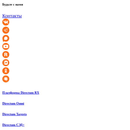
Будьте с нами
Контакты
Платформа Directum RX
Directum Omni
Directum Targets
Directum СЭД+