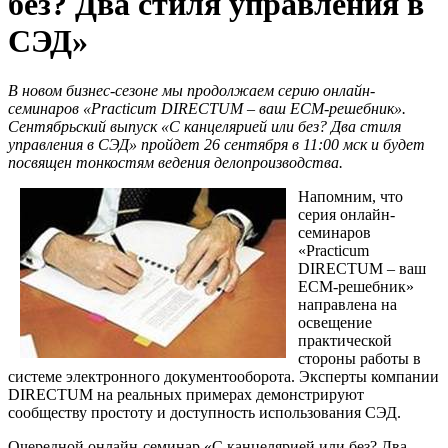
без? Два стиля управления в
СЭД»
В новом бизнес-сезоне мы продолжаем серию онлайн-
семинаров «Practicum DIRECTUM – ваш ECM-решебник».
Сентябрьский выпуск «С канцелярией или без? Два стиля
управления в СЭД» пройдет 26 сентября в 11:00 мск и будет
посвящен тонкостям ведения делопроизводства.
Напомним, что
серия онлайн-
семинаров
«Practicum
DIRECTUM – ваш
ECM-решебник»
направлена на
освещение
практической
стороны работы в
системе электронного документооборота. Эксперты компании
DIRECTUM на реальных примерах демонстрируют
сообществу простоту и доступность использования СЭД.
Очередной онлайн-семинар «С канцелярией или без? Два