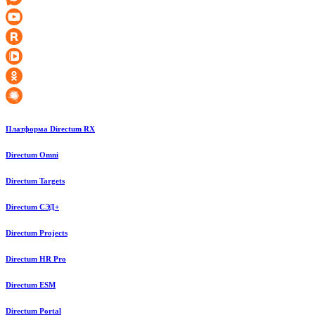
Платформа Directum RX
Directum Omni
Directum Targets
Directum СЭД+
Directum Projects
Directum HR Pro
Directum ESM
Directum Portal