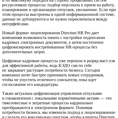
и по максимуму передать на сторону профильных систем
ресурсоемкие процессы: подбор персонала и прием на работу,
планирование и организацию отпусков, увольнение. Если при
этом процессы выстроены в одной информационной системе,
данные не дублируются и не нужно переключаться между
интерфейсами.
Новый формат лицензирования Directum HR Pro дает
компаниям возможность начать с настройки подписания
кадровых электронных документов, а затем постепенно
цифровизировать востребованные HR-процессы без
дополнительных затрат.
Цифровые кадровые процессы уже перешли в разряд маст-хэв
для эффективной работы, ведь КЭДО сам по себе
не закрывает растущие потребности бизнеса. Сегодня
компании хотят быстрее принимать новых сотрудников,
чтобы не упустить отличного соискателя, пока идет
согласование его кандидатуры.
Также актуальна цифровизация управления отпусками
и ознакомления с локальными нормативными актами — эти
тяжеловесные и затратные процессы кардинально
преображаются в электронном формате. Понимая
потребности бизнеса, мы изменили подход к лицензированию
и сделали его максимально простым, чтобы клиенты Directum