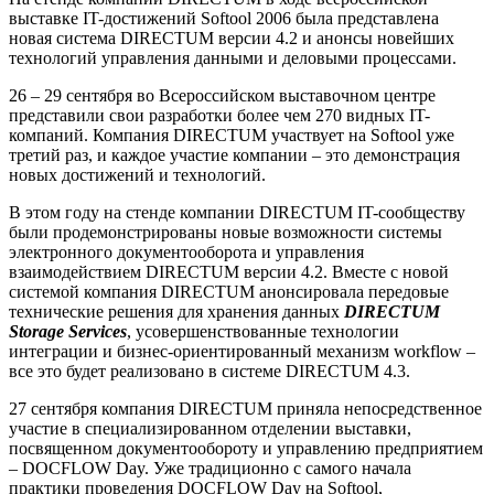
выставке IT-достижений Softool 2006 была представлена
новая система DIRECTUM версии 4.2 и анонсы новейших
технологий управления данными и деловыми процессами.
26 – 29 сентября во Всероссийском выставочном центре
представили свои разработки более чем 270 видных IT-
компаний. Компания DIRECTUM участвует на Softool уже
третий раз, и каждое участие компании – это демонстрация
новых достижений и технологий.
В этом году на стенде компании DIRECTUM IT-сообществу
были продемонстрированы новые возможности системы
электронного документооборота и управления
взаимодействием DIRECTUM версии 4.2. Вместе с новой
системой компания DIRECTUM анонсировала передовые
технические решения для хранения данных
DIRECTUM
Storage Services
, усовершенствованные технологии
интеграции и бизнес-ориентированный механизм workflow –
все это будет реализовано в системе DIRECTUM 4.3.
27 сентября компания DIRECTUM приняла непосредственное
участие в специализированном отделении выставки,
посвященном документообороту и управлению предприятием
– DOCFLOW Day. Уже традиционно с самого начала
практики проведения DOCFLOW Day на Softool,