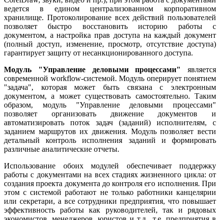
ведется в едином централизованном корпоративном
хранилище. Протоколирование всех действий пользователей
позволяет быстро восстановить историю работы с
документом, а настройка прав доступа на каждый документ
(полный доступ, изменение, просмотр, отсутствие доступа)
гарантирует защиту от несанкционированного доступа.
Модуль "Управление деловыми процессами"
является
современной workflow-системой. Модуль оперирует понятием
"задача", которая может быть связана с электронным
документом, а может существовать самостоятельно. Таким
образом, модуль "Управление деловыми процессами"
позволяет организовать движение документов и
автоматизировать поток задач (заданий) исполнителям, с
заданием маршрутов их движения. Модуль позволяет вести
детальный контроль исполнения заданий и формировать
различные аналитические отчеты.
Использование обоих модулей обеспечивает поддержку
работы с документами на всех стадиях жизненного цикла: от
создания проекта документа до контроля его исполнения. При
этом с системой работают не только работники канцелярии
или секретари, а все сотрудники предприятия, что повышает
эффективность работы как руководителей, так и рядовых
экономистов, менеджеров, юристов и т.д., т.е. предприятия в