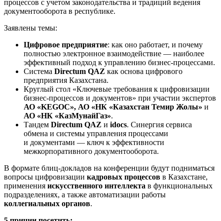
процессов с учетом законодательства и традиций ведения
документооборота в республике.
Заявлены темы:
Цифровое предприятие
: как оно работает, и почему
полностью электронное взаимодействие — наиболее
эффективный подход к управлению бизнес-процессами.
Система
Directum QAZ
как основа цифрового
предприятия Казахстана.
Круглый стол «Ключевые требования к цифровизации
бизнес-процессов и документов» при участии экспертов
АО «KEGOC», АО «НК «Казахстан Темир Жолы»
и
АО «НК «КазМунайГаз»
.
Тандем
Directum QAZ
и
idocs
. Синергия сервиса
обмена и системы управления процессами
и документами — ключ к эффективности
межкорпоративного документооборота.
В формате блиц-докладов на конференции будут подниматься
вопросы цифровизации
кадровых процессов
в Казахстане,
применения
искусственного интеллекта
в функциональных
подразделениях, а также автоматизации работы
коллегиальных органов
.
5 причин посетить: