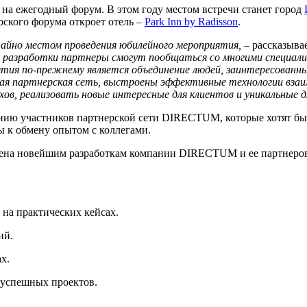
на ежегодный форум. В этом году местом встречи станет город
рского форума откроет отель –
Park Inn by Radisson
.
айно местом проведения юбилейного мероприятия, –
рассказыва
ре разработки партнеры смогут пообщаться со многими специа
иятия по-прежнему является объединение людей, заинтересова
кая партнерская сеть, выстроены эффективные технологии взаи
хов, реализовать новые интересные для клиентов и уникальные 
нию участников партнерской сети DIRECTUM, которые хотят б
ы к обмену опытом с коллегами.
щена новейшим разработкам компании DIRECTUM и ее партнеров 
на практических кейсах.
ий.
х.
 успешных проектов.