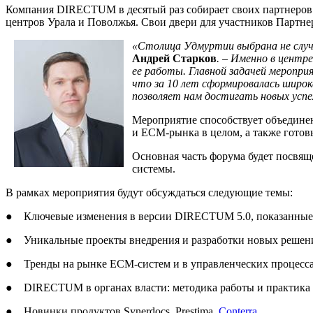
Компания DIRECTUM в десятый раз собирает своих партнеров 
центров Урала и Поволжья. Свои двери для участников Партне
«Столица Удмуртии выбрана не случ
Андрей Старков
. – Именно в цент
ее работы. Главной задачей меропр
что за 10 лет сформировалась широ
позволяет нам достигать новых успе
Мероприятие способствует объедине
и ECM-рынка в целом, а также готов
Основная часть форума будет посвя
системы.
В рамках мероприятия будут обсуждаться следующие темы:
● Ключевые изменения в версии DIRECTUM 5.0, показанные 
● Уникальные проекты внедрения и разработки новых решен
● Тренды на рынке ECM-систем и в управленческих процесса
● DIRECTUM в органах власти: методика работы и практика
● Новинки продуктов Synerdocs, Prestima,
Conterra
.