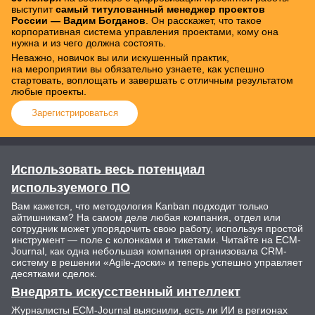
выступит
самый титулованный менеджер проектов
России — Вадим Богданов
. Он расскажет, что такое
корпоративная система управления проектами, кому она
нужна и из чего должна состоять.
Неважно, новичок вы или искушенный практик,
на мероприятии вы обязательно узнаете, как успешно
стартовать, воплощать и завершать с отличным результатом
любые проекты.
Зарегистрироваться
Использовать весь потенциал
используемого ПО
Вам кажется, что методология Kanban подходит только
айтишникам? На самом деле любая компания, отдел или
сотрудник может упорядочить свою работу, используя простой
инструмент — поле с колонками и тикетами. Читайте на ECM-
Journal, как одна небольшая компания организовала CRM-
систему в решении «Agile-доски» и теперь успешно управляет
десятками сделок.
Внедрять искусственный интеллект
Журналисты ECM-Journal выяснили, есть ли ИИ в регионах