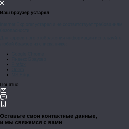
Ваш браузер устарел
Internet Explorer устарел и не соответствует требованиям
безопасности
Для корректного отображения информации используйте
любой браузер из списка ниже:
Google Chrome
Яндекс Браузер
Firefox
Opera
MS Edge
Понятно
Оставьте свои контактные данные,
и мы свяжемся с вами