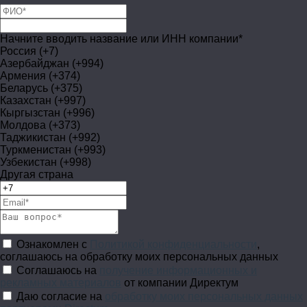
Начните вводить название или ИНН компании*
Россия (+7)
Азербайджан (+994)
Армения (+374)
Беларусь (+375)
Казахстан (+997)
Кыргызстан (+996)
Молдова (+373)
Таджикистан (+992)
Туркменистан (+993)
Узбекистан (+998)
Другая страна
Ознакомлен с
Политикой конфиденциальности
,
соглашаюсь на обработку моих персональных данных
Соглашаюсь на
получение информационных и
рекламных материалов
от компании Директум
Даю согласие на
обработку моих персональных данных