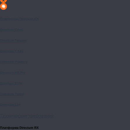
Платформа Directum RX
Directum Omni
Directum Targets
Directum СЭД+
Directum Projects
Directum HR Pro
Directum ESM
Directum Portal
Directum Lite
Технические требования
Платформа Directum RX