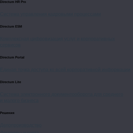
Directum HR Pro
Система управления кадровыми процессами
Directum ESM
Комплексная цифровизация услуг и корпоративных
сервисов
Directum Portal
Единая точка доступа ко всей корпоративной информации
Directum Lite
Система электронного документооборота для среднего
и малого бизнеса
Решения
Делопроизводство
Договоры и счета