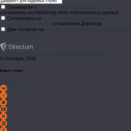
Ознакомлен с
Политикой конфиденциальности
,
соглашаюсь на обработку моих персональных данных
Соглашаюсь на
получение информационных и
рекламных материалов
от компании Директум
Даю согласие на
обработку моих персональных данных
партнерами Directum
Отправить
Цифровые решения для управления компанией
© Directum, 2026
Будьте с нами
Контакты