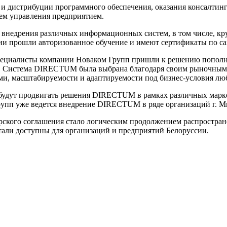
 и дистрибуции программного обеспечения, оказания консалтин
ем управления предприятием.
внедрения различных информационных систем, в том числе, кр
и прошли авторизованное обучение и имеют сертификаты по с
пециалисты компании Новаком Групп пришли к решению пополн
 Система DIRECTUM была выбрана благодаря своим рыночным 
и, масштабируемости и адаптируемости под бизнес-условия люб
будут продвигать решения DIRECTUM в рамках различных марке
упп уже ведется внедрение DIRECTUM в ряде организаций г. М
кого соглашения стало логическим продолжением распростран
ли доступны для организаций и предприятий Белоруссии.