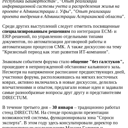
Республики Башкортостан
", "
Опыт реализации
информационной системы учета и распределения жилья на
проекте в Администрации г. Уфы
", "
Опыт реализации
проекта внедрения в Администрации Астраханской области
".
Среди других выступлений следует отметить посвященные
специализированным решениям
по интеграции ECM- и
ERP-решений, по управлению отдельными типами
документов, по автоматизации договорной работы и
автоматизации процессов СМК. А также дискуссию на тему
"Кризисный период как этап развития ИТ-компании".
Знаковым событием форума стало
общение "без галстуков",
прошедшее в непринужденной обстановке кальянного зала
.
Несмотря на напряженное расписание предшествующих дней,
участники форума, расположившись на мягких восточных
коврах, активно включались в новые дискуссии, делились
впечатлениями и опытом, предлагали новые идеи и задавали
самые разнообразные вопросы друг другу и представителям
DIRECTUM.
В течение третьего дня –
30 января
– традиционно работал
стенд DIRECTUM. На стенде проходили презентации
возможностей системы, функционировала зона "Спроси
эксперта". В этом году здесь консультировали директор по
перспективным исследованиям Максим Галимов и