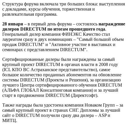
Структура форума включала три больших блока: выступления
с докладами, курсы обучения, торжественная и
развлекательная программа.
28 января
– в первый день форума – состоялось
награждение
дилеров DIRECTUM по итогам прошедшего года
.
Генеральный дилер компания ФИНЭКС Качество стал
лауреатом сразу в двух номинациях – "Самый большой объем
продаж DIRECTUM" и "Активное участие в выставках и
семинарах с представлением DIRECTUM".
Сертифицированные дилеры были награждены за самый
крупный проект DIRECTUM в органах власти в 2008 году
(ICL КПО ВС Астраханское представительство), самое
большое количество проданных абонементов на обновление
системы DIRECTUM (Проекты и Решения), за организацию
лучшего Центра сертифицированного обучения DIRECTUM
(АЛЬФА ГЛОБАЛ Консалтинговая компания) и за лучший
старт в продвижении DIRECTUM (Директсофт).
Также награды была удостоена компания Новаком Групп – за
самый крупный проект в странах СНГ. Дипломы за лучший
сайт о DIRECTUM получили сразу два дилера – ASP и
МИТЦ.