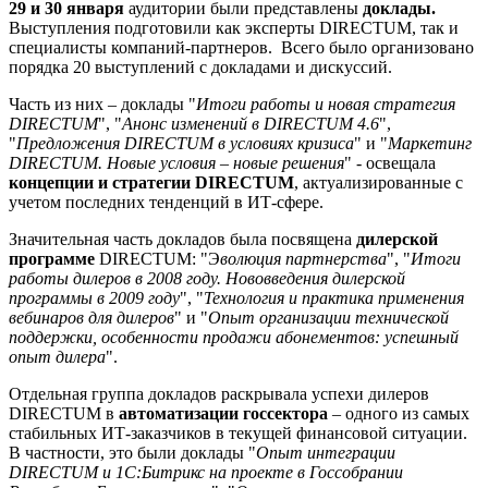
29 и 30 января
аудитории были представлены
доклады.
Выступления подготовили как эксперты DIRECTUM, так и
специалисты компаний-партнеров. Всего было организовано
порядка 20 выступлений с докладами и дискуссий.
Часть из них – доклады "
Итоги работы и новая стратегия
DIRECTUM
", "
Анонс изменений в DIRECTUM 4.6
",
"
Предложения DIRECTUM в условиях кризиса
" и "
Маркетинг
DIRECTUM. Новые условия – новые решения
" - освещала
концепции и стратегии DIRECTUM
, актуализированные с
учетом последних тенденций в ИТ-сфере.
Значительная часть докладов была посвящена
дилерской
программе
DIRECTUM: "Э
волюция партнерства
", "
Итоги
работы дилеров в 2008 году. Нововведения дилерской
программы в 2009 году
", "
Технология и практика применения
вебинаров для дилеров
" и "
Опыт организации технической
поддержки, особенности продажи абонементов: успешный
опыт дилера
".
Отдельная группа докладов раскрывала успехи дилеров
DIRECTUM в
автоматизации госсектора
– одного из самых
стабильных ИТ-заказчиков в текущей финансовой ситуации.
В частности, это были доклады "
Опыт интеграции
DIRECTUM и 1С:Битрикс на проекте в Госсобрании