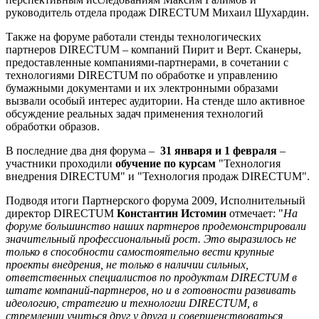
руководитель отдела продаж DIRECTUM Михаил Шухардин.
Также на форуме работали стенды технологических
партнеров DIRECTUM – компаний Пирит и Верт. Сканеры,
предоставленные компаниями-партнерами, в сочетании с
технологиями DIRECTUM по обработке и управлению
бумажными документами и их электронными образами
вызвали особый интерес аудитории. На стенде шло активное
обсуждение реальных задач применения технологий
обработки образов.
В последние два дня форума –
31 января и 1 февраля
–
участники проходили
обучение по курсам
"Технология
внедрения DIRECTUM" и "Технология продаж DIRECTUM".
Подводя итоги Партнерского форума 2009, Исполнительный
директор DIRECTUM
Константин Истомин
отмечает: "
На
форуме большинство наших партнеров продемонстрировали
значительный профессиональный рост. Это выразилось не
только в способности самостоятельно вести крупные
проекты внедрения, не только в наличии сильных,
ответственных специалистов по продуктам DIRECTUM в
штате компаний-партнеров, но и в готовности развивать
идеологию, стратегию и технологии DIRECTUM, в
стремлении учиться друг у друга и совершенствоваться,