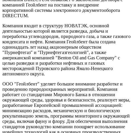
компанией Геойлбент на поставку и внедрение
корпоративной системы электронного документооборота
DIRECTUM.
Компания входит в структуру НОВАТЭК, основной
деятельностью которой является разведка, добыча и
переработка углеводородов, природного газа, а также газового
конденсата и нефти. Компания Геойлбент была создана
одиннадцать лет назад акционерным обществом
"Пурнефтегаз" и "Пурнефтегазгеологией", а также
американской компанией "Benton Oil and Gas Company" с
целью разведки и разработки нефтяных и газовых
месторождений Пуровского района Ямало-Ненецкого
автономного округа.
ООО "Геойлбент" уделяет большое внимание разработке и
проведению природоохранных мероприятий. Компания
работает со стандартами Мирового Банка в отношении
окружающей среды, здоровья и безопасности, реализует меры,
разработанные Европейской промышленной ассоциацией:
минимизацию расходов, механическую и биологическую
рекультивацию земель, программы мониторинга окружающей
среды, включая фауну и флору. Для обеспечения выполнения
стандартов руководство компании поощряет использование
новейших технологий как в основных производственных