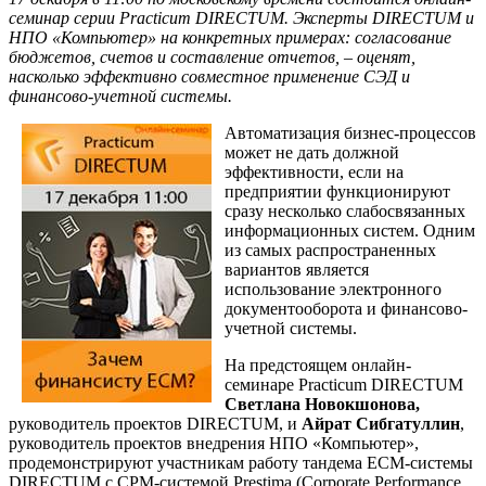
семинар серии
Practicum
DIRECTUM. Эксперты
DIRECTUM и
НПО «Компьютер» на конкретных примерах: согласование
бюджетов, счетов и составление отчетов, – оценят,
насколько эффективно совместное применение СЭД и
финансово-учетной системы.
Автоматизация бизнес-процессов
может не дать должной
эффективности, если на
предприятии функционируют
сразу несколько слабосвязанных
информационных систем. Одним
из самых распространенных
вариантов является
использование электронного
документооборота и финансово-
учетной системы.
На предстоящем онлайн-
семинаре Practicum DIRECTUM
Светлана Новокшонова,
руководитель проектов DIRECTUM, и
Айрат Сибгатуллин
,
руководитель проектов внедрения НПО «Компьютер»,
продемонстрируют участникам работу тандема ECM-системы
DIRECTUM c CPM-системой Prestima (Corporate Performance