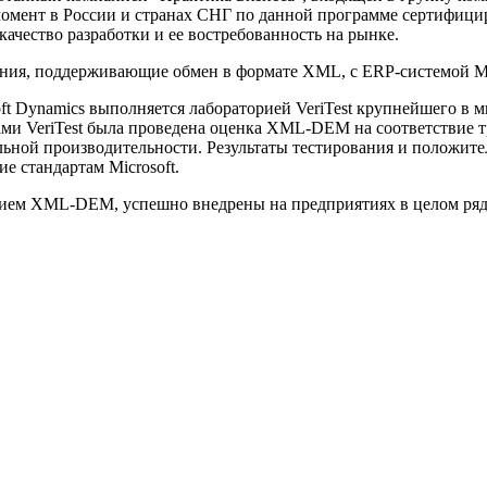
ий момент в России и странах СНГ по данной программе сертифиц
ачество разработки и ее востребованность на рынке.
ния, поддерживающие обмен в формате XML, с ERP-системой Mi
ft Dynamics выполняется лабораторией VeriTest крупнейшего в
ми VeriTest была проведена оценка XML-DEM на соответствие тр
альной производительности. Результаты тестирования и положи
е стандартам Microsoft.
ием XML-DEM, успешно внедрены на предприятиях в целом ряде о