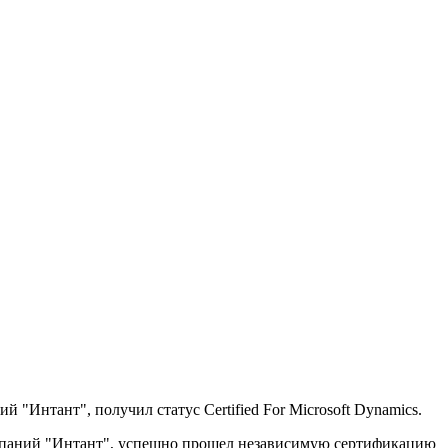
нтант", получил статус Certified For Microsoft Dynamics.
мпаний "Интант", успешно прошел независимую сертификацию