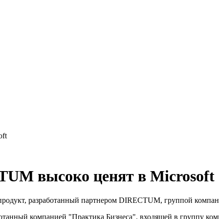
ft
UM высоко ценят в Microsoft
дукт, разработанный партнером DIRECTUM, группой компаний "И
отанный компанией "Практика Бизнеса", входящей в группу ко