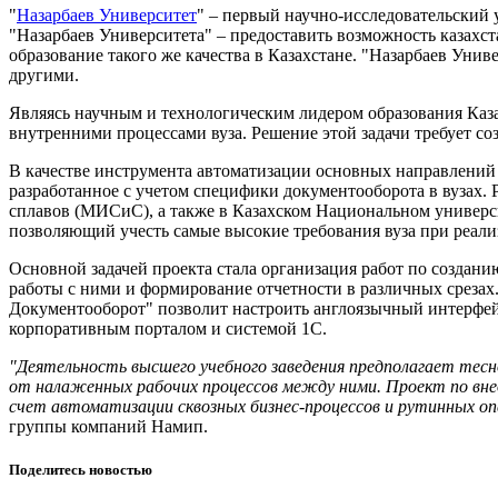
"
Назарбаев Университет
" – первый научно-исследовательский 
"Назарбаев Университета" – предоставить возможность казахст
образование такого же качества в Казахстане. "Назарбаев Уни
другими.
Являясь научным и технологическим лидером образования Каза
внутренними процессами вуза. Решение этой задачи требует с
В качестве инструмента автоматизации основных направлени
разработанное с учетом специфики документооборота в вузах.
сплавов (МИСиС), а также в Казахском Национальном универс
позволяющий учесть самые высокие требования вуза при реали
Основной задачей проекта стала организация работ по создан
работы с ними и формирование отчетности в различных среза
Документооборот" позволит настроить англоязычный интерфей
корпоративным порталом и системой 1С.
"Деятельность высшего учебного заведения предполагает тес
от налаженных рабочих процессов между ними. Проект по вне
счет автоматизации сквозных бизнес-процессов и рутинных о
группы компаний Намип.
Поделитесь новостью