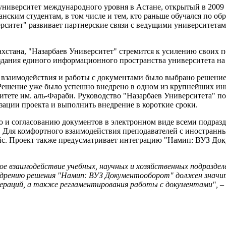
университет международного уровня в Астане, открытый в 2009 г
анским студентам, в том числе и тем, кто раньше обучался по о
верситет" развивает партнерские связи с ведущими университета
хстана, "Назарбаев Университет" стремится к усилению своих п
оздания единого информационного пространства университета на
й взаимодействия и работы с документами было выбрано реше
 Решение уже было успешно внедрено в одном из крупнейших ин
итете им. аль-Фараби. Руководство "Назарбаев Университета" 
зации проекта и выполнить внедрение в короткие сроки.
ию и согласованию документов в электронном виде всеми подраз
х. Для комфортного взаимодействия преподавателей с иностран
с. Проект также предусматривает интеграцию "Намип: ВУЗ Док
ное взаимодействие учебных, научных и хозяйственных подразд
дрению решения "Намип: ВУЗ Документооборот" должен значите
пераций, а также регламентирования работы с документами",
–