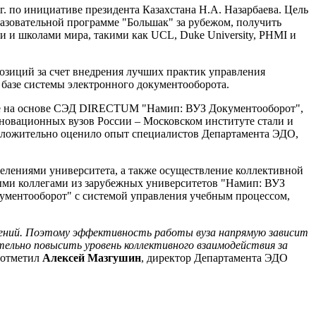
. по инициативе президента Казахстана Н.А. Назарбаева. Цель
бразовательной программе "Большак" за рубежом, получить
ми и школами мира, такими как UCL, Duke University, PHMI и
озиций за счет внедрения лучших практик управления
 базе системы электронного документооборота.
ние на основе СЭД DIRECTUM "Намип: ВУЗ Документооборот",
новационных вузов России – Московском институте стали и
положительно оценило опыт специалистов Департамента ЭДО,
делениями университета, а также осуществление коллективной
ными коллегами из зарубежных университетов "Намип: ВУЗ
ументооборот" с системой управления учебным процессом,
елений. Поэтому эффективность работы вуза напрямую зависит
льно повысить уровень коллективного взаимодействия за
 отметил
Алексей Мазгушин
, директор Департамента ЭДО