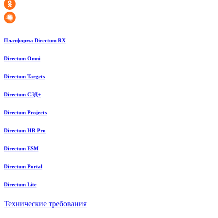
Платформа Directum RX
Directum Omni
Directum Targets
Directum СЭД+
Directum Projects
Directum HR Pro
Directum ESM
Directum Portal
Directum Lite
Технические требования