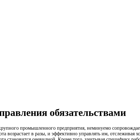
правления обязательствами
ти крупного промышленного предприятия, неминуемо сопровожда
та возрастает в разы, и эффективно управлять им, отслеживая 
ота становится очевидной. Кроме того, учитывая специфику рабо