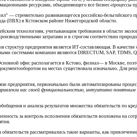
рмационными ресурсами, объединяющего все бизнес-процессы п
ил" — стремительно развивающегося российско-бельгийского пр
да (ПВХ) в Кстовском районе Нижегородской области.
йским технологиям, учитывающим требования в области экологи
роизводственными затратами и в строгом соответствии природ
 структур предприятия является ИТ-составляющая. В качестве
нными системами компании являются DIRECTUM, SAP, TDMS, Q
сновной офис располагается в Кстово, филиал— в Москве, поэт
окументооборотом на местах существовала изначально. Для реш
вязи предприятия, первоначально были автоматизированы проце
ивлекли нас своей функциональностью, интуитивно понятным
бобщения и анализа результатов множества обязательств по кре
твенность за контроль исполнения обязательств возложена на сот
ятия.
я обязательств рассматривались такие варианты, как привлечен