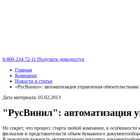
8-800-234-72-11
Получить демодоступ
Главная
Компания
Новости и статьи
«РусВинил»: автоматизация управления обязательствами
Дата материала: 05.02.2013
"РусВинил": автоматизация у
Не секрет, что процесс старта любой компании, в особеннос
филиалов и представительств объем бумажного документооборо
В результате важность автоматизации текущего документообор