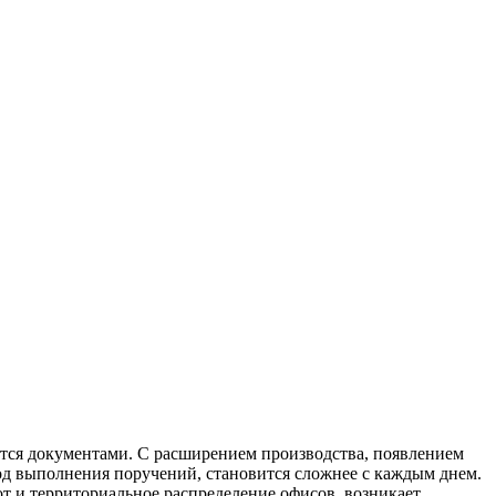
ется документами. С расширением производства, появлением
ход выполнения поручений, становится сложнее с каждым днем.
т и территориальное распределение офисов, возникает