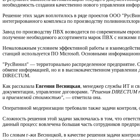
необходимость создания качественно нового управления инфо
Решение этих задач воплотилось в ряде проектов ООО "РусВин
интегрированного комплекса по производству поливинилхлори
Завод по производству ПВХ возводится по современным европе
получение необходимого ассортимента марок ПВХ с низкими п
Немаловажным условием эффективной работы и взаимодействия
станций используется ПО Microsoft. Основными информацио
"РусВинил" — территориально распределенное предприятие. О
обмене информацией, но и в высококачественном управлении д
DIRECTUM.
Как рассказала
Евгения Весницкая
, менеджер службы ИТ и с
документации, управление договорами.
"Решения DIRECTUM пр
и приемлемой стоимостью"
, — отметила она.
Оперативной модернизации требовали также задачи контроля, о
Сложность решения этой задачи заключалась в том, что ответс
данный процесс вовлечена большая часть сотрудников предпри
По словам г-жи Весницкой, в качестве решения задачи контрол