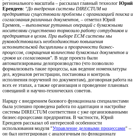
регионального масштаба – рассказал главный технолог
Юрий
Ерендеев
:
"До внедрения системы DIRECTUM на
предприятии существовали проблемы с организацией поиска и
согласования различных документов,
– отметил Юрий
Еремеев, –
выполнение рутинных операций с бумажными
носителями существенно тормозило работу сотрудников и
предприятия в целом. При выборе ECM системы мы
руководствовались необходимостью повышения
исполнительской дисциплины и прозрачности бизнес-
процессов, сокращения количества бумажных документов и
сроков их согласования".
В ходе проекта были
автоматизированы делопроизводство (что позволило
формализовать такие процессы, как ведение номенклатуры
дел, журналов регистрации, постановка и контроль
исполнения поручений по документам), договорная работа на
всех ее этапах, а также организация и проведение плановых
совещаний и научно-технических советов.
Наряду с внедрением базового функционала специалистами
была успешно проведена работа по адаптации и настройке
системы DIRECTUM соответствии с уже организованными
бизнес-процессами предприятия. В частности, Юрий
Ерендеев рассказал об интересной особенности
использования модуля "
Управление деловыми процессами
" –
он был интегрирован с аналогичным по функционалу