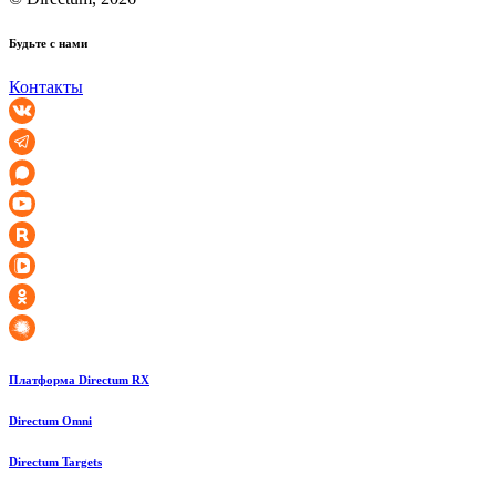
Будьте с нами
Контакты
Платформа Directum RX
Directum Omni
Directum Targets