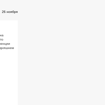
26 ноября
лна
то
ренции
годняшнем