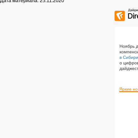
Дата материала: 25.11.2020
Ноябрь д
компенси
в Сибир
о цифров
дайджест
Яркие но