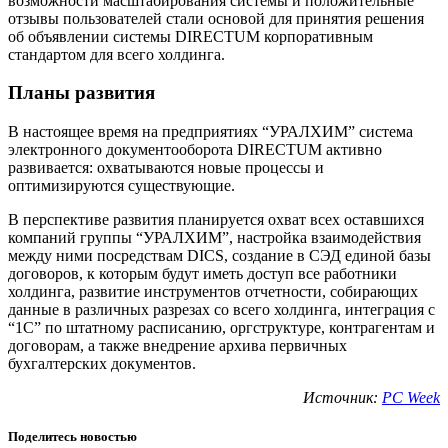
возможности масштабирования системы и положительные
отзывы пользователей стали основой для принятия решения
об объявлении системы DIRECTUM корпоративным
стандартом для всего холдинга.
Планы развития
В настоящее время на предприятиях “УРАЛХИМ” система
электронного документооборота DIRECTUM активно
развивается: охватываются новые процессы и
оптимизируются существующие.
В перспективе развития планируется охват всех оставшихся
компаний группы “УРАЛХИМ”, настройка взаимодействия
между ними посредствам DICS, создание в СЭД единой базы
договоров, к которым будут иметь доступ все работники
холдинга, развитие инструментов отчетности, собирающих
данные в различных разрезах со всего холдинга, интеграция с
“1С” по штатному расписанию, оргструктуре, контрагентам и
договорам, а также внедрение архива первичных
бухгалтерских документов.
Источник:
PC Week
Поделитесь новостью