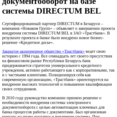
документооборот на базе
системы DIRECTUM BEL
Сертифицированный партнер DIRECTUM в Беларуси –
компания «Новаком Групп» – объявляет о завершении проекта
внедрения системы DIRECTUM BEL в ЗАО «Трастбанк». В
результате проекта в банке было внедрено новое бизнес-
решение «Кредитное досье».
Закрытое акционерное общество «Трастбанк»
ведет свою
историю с 1994 года. Все семнадцать лет своего присутствия
на финансовом рынке Республики Беларусь банк
придерживается стратегии универсального кредитного
учреждения, активно работающего как с корпоративными, так
и с частными клиентами. Позиционируя себя как
современную организацию, «Трастбанк» ориентируется на
внедрение высоких технологий и повышение квалификации
своих сотрудников.
В 2010 году руководство компании приняло решение о
необходимости внедрения системы электронного
документооборота с целью автоматизации ключевых для
банка процессов работы с документами. Был организован
конкурс на право поставки и внедрения системы. При