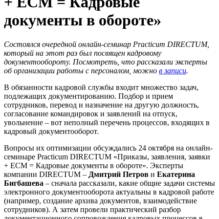
+ ECM = Кадровые
документы в обороте»
Состоялся очередной
онлайн-семинар
Practicum
DIRECTUM
,
который на этот раз был посвящен кадровому
документообороту.
Посмотреть, что рассказали эксперты
об организации работы с персоналом, можно
в записи
.
В обязанности кадровой службы входит множество задач,
подлежащих документированию. Подбор и прием
сотрудников, перевод и назначение на другую должность,
согласование командировок и заявлений на отпуск,
увольнение – вот неполный перечень процессов, входящих в
кадровый документооборот.
Вопросы их оптимизации обсуждались 24 октября на онлайн-
семинаре Practicum DIRECTUM «Приказы, заявления, заявки
+ ECM = Кадровые документы в обороте». Эксперты
компании DIRECTUM –
Дмитрий Петров
и
Екатерина
Бигбашева
– сначала рассказали, какие общие задачи системы
электронного документооборота актуальны в кадровой работе
(например, создание архива документов, взаимодействие
сотрудников). А затем провели практический разбор
документационного сопровождения кадровых процессов в