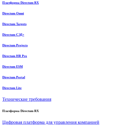
Платформа Directum RX
Directum Omni
Directum Targets
Directum СЭД+
Directum Projects
Directum HR Pro
Directum ESM
Directum Portal
Directum Lite
Технические требования
Платформа Directum RX
Цифровая платформа для управления компанией