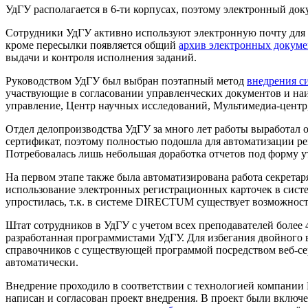
УдГУ располагается в 6-ти корпусах, поэтому электронный до
Сотрудники УдГУ активно используют электронную почту для
кроме пересылки появляется общий
архив электронных докуме
выдачи и контроля исполнения заданий.
Руководством УдГУ был выбран поэтапный метод
внедрения с
участвующие в согласовании управленческих документов и наи
управление, Центр научных исследований, Мультимедиа-центр,
Отдел делопроизводства УдГУ за много лет работы выработа
сертификат, поэтому полностью подошла для автоматизации р
Потребовалась лишь небольшая доработка отчетов под форму 
На первом этапе также была автоматизирована работа секретар
использование электронных регистрационных карточек в сист
упростилась, т.к. в системе DIRECTUM существует возможност
Штат сотрудников в УдГУ с учетом всех преподавателей более 
разработанная программистами УдГУ. Для избегания двойного 
справочников с существующей программой посредством веб-се
автоматически.
Внедрение проходило в соответствии с технологией компани
написан и согласован проект внедрения. В проект были вклю