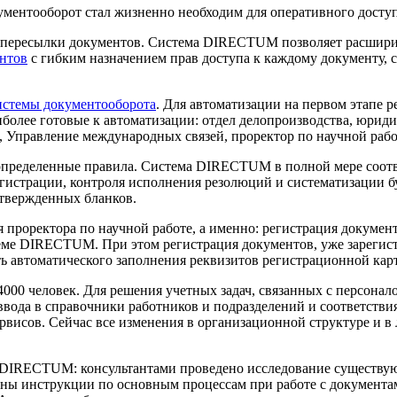
кументооборот стал жизненно необходим для оперативного досту
 пересылки документов. Система DIRECTUM позволяет расширит
нтов
с гибким назначением прав доступа к каждому документу, 
истемы документооборота
. Для автоматизации на первом этапе 
более готовые к автоматизации: отдел делопроизводства, юрид
 Управление международных связей, проректор по научной работ
л определенные правила. Система DIRECTUM в полной мере соот
егистрации, контроля исполнения резолюций и систематизации 
утвержденных бланков.
я проректора по научной работе, а именно: регистрация докуме
еме DIRECTUM. При этом регистрация документов, уже зарегист
ь автоматического заполнения реквизитов регистрационной кар
4000 человек. Для решения учетных задач, связанных с персонал
ввода в справочники работников и подразделений и соответств
рвисов. Сейчас все изменения в организационной структуре и 
и DIRECTUM: консультантами проведено исследование существ
чены инструкции по основным процессам при работе с документ