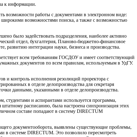
па к информации.
ь возможности работы с документами в электронном виде:
с широкими возможностями поиска, а также с возможностью
решено было задействовать подразделения, наиболее активно
ический отдел, бухгалтерия, Планово-бюджетно-финансовое
е, развитию интеграции науки, бизнеса и производства.
ветствует всем требованиям ГОСДОУ и имеет соответствующий
бумажных документов по всем правилам, используемым в УдГУ.
нтов и контроль исполнения резолюций проректора с
рированных в отделе делопроизводства для секретаря
точки данными, указанными в отделе делопроизводства.
ом, студентами и аспирантами используется программа,
ия штатному расписанию, была настроена синхронизация этих
в личном составе попадают в систему DIRECTUM
ующего документооборота, выявлены существующие проблемы,
ами в системе DIRECTUM. Это позволило пересмотреть